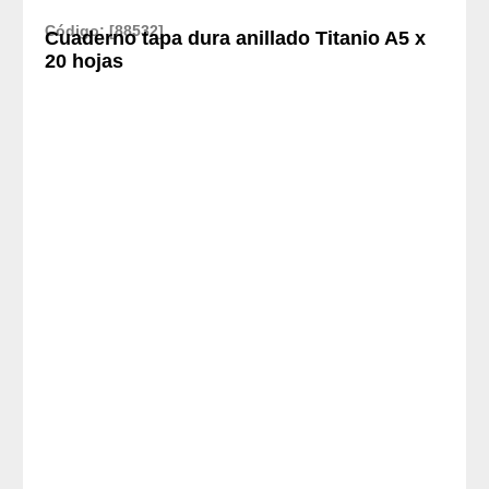
Código: [88532]
Cuaderno tapa dura anillado Titanio A5 x
20 hojas