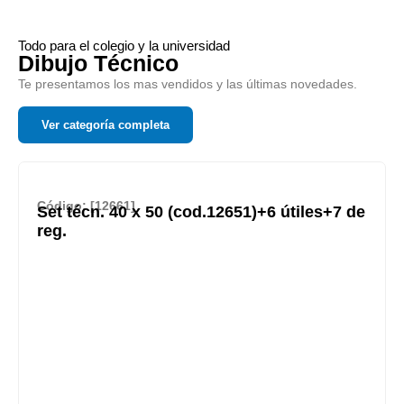
Todo para el colegio y la universidad
Dibujo Técnico
Te presentamos los mas vendidos y las últimas novedades.
Ver categoría completa
Código: [12661]
Set técn. 40 x 50 (cod.12651)+6 útiles+7 de
reg.