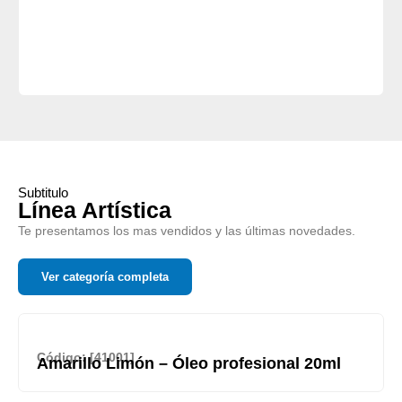
Subtitulo
Línea Artística
Te presentamos los mas vendidos y las últimas novedades.
Ver categoría completa
Código: [41001]
Amarillo Limón – Óleo profesional 20ml