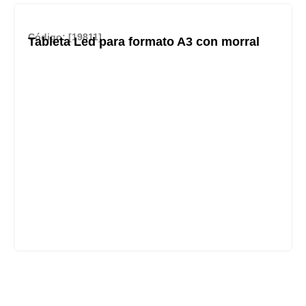
Código: [19811]
Tableta Led para formato A3 con morral