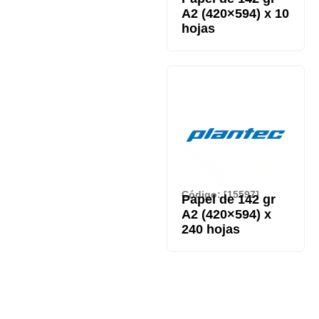
A2 (420×594) x 10
hojas
Código: [15597]
Papel de 142 gr
A2 (420×594) x
240 hojas