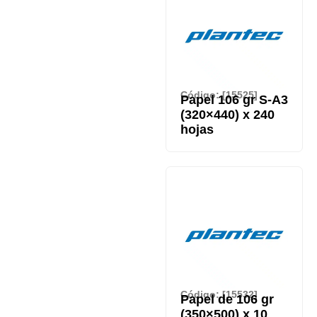
Código: [15525]
Papel 106 gr S-A3
(320×440) x 240
hojas
Código: [15532]
Papel de 106 gr
(350×500) x 10