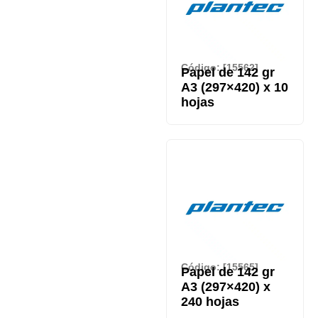
Código: [15562]
Papel de 142 gr
A3 (297×420) x 10
hojas
Código: [15565]
Papel de 142 gr
A3 (297×420) x
240 hojas