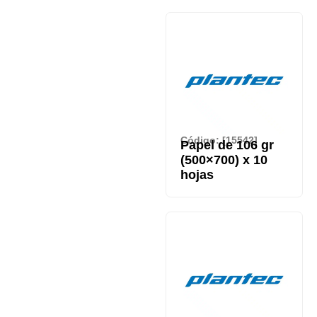
Código: [15542]
Papel de 106 gr
(500×700) x 10
hojas