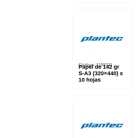
Código: [15572]
Papel de 142 gr
S-A3 (320×440) x
10 hojas