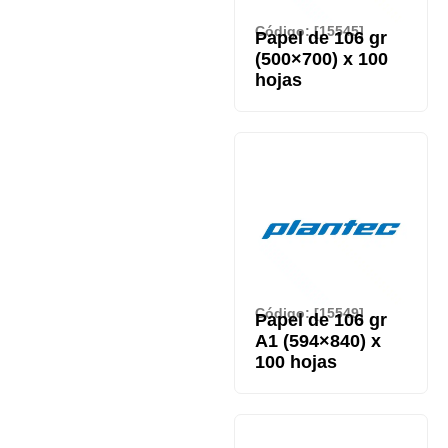
Código: [15545]
Papel de 106 gr
(500×700) x 100
hojas
Código: [15549]
Papel de 106 gr
A1 (594×840) x
100 hojas