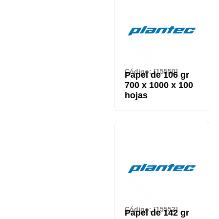
Código: [15550]
Papel de 106 gr
700 x 1000 x 100
hojas
Código: [15552]
Papel de 142 gr