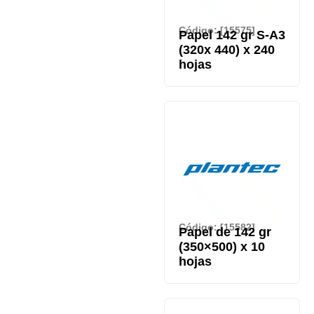
Código: [15575]
Papel 142 gr S-A3
(320x 440) x 240
hojas
Código: [15582]
Papel de 142 gr
(350×500) x 10
hojas