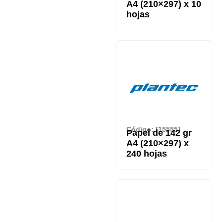
A4 (210×297) x 10
hojas
Código: [15555]
Papel de 142 gr
A4 (210×297) x
240 hojas