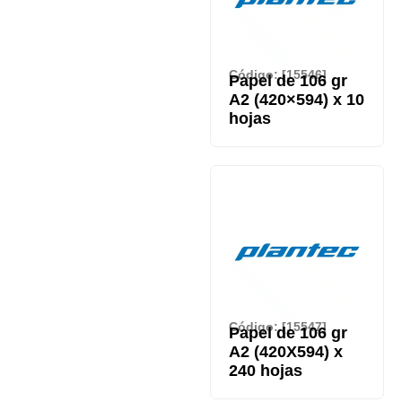
Código: [15546]
Papel de 106 gr
A2 (420×594) x 10
hojas
Código: [15547]
Papel de 106 gr
A2 (420X594) x
240 hojas