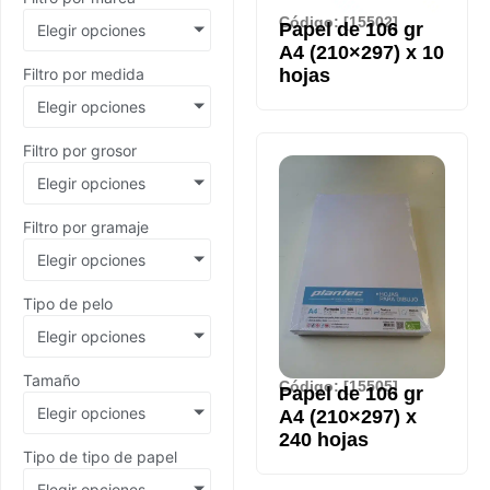
Código: [15502]
Papel de 106 gr
Elegir opciones
A4 (210×297) x 10
Filtro por medida
hojas
Elegir opciones
Filtro por grosor
Elegir opciones
Filtro por gramaje
Elegir opciones
Tipo de pelo
Elegir opciones
Tamaño
Código: [15505]
Papel de 106 gr
Elegir opciones
A4 (210×297) x
240 hojas
Tipo de tipo de papel
Elegir opciones