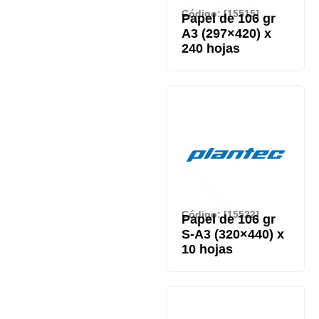
Código: [15515]
Papel de 106 gr
A3 (297×420) x
240 hojas
Código: [15522]
Papel de 106 gr
S-A3 (320×440) x
10 hojas