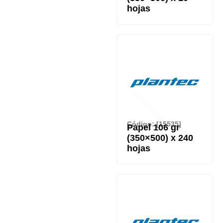
hojas
Código: [15535]
Papel 106 gr
(350×500) x 240
hojas