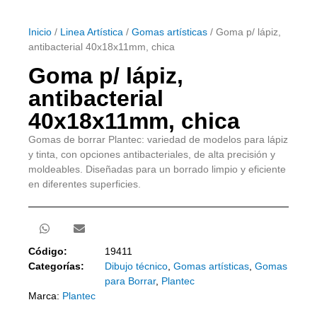
Inicio
/
Linea Artística
/
Gomas artísticas
/ Goma p/ lápiz,
antibacterial 40x18x11mm, chica
Goma p/ lápiz,
antibacterial
40x18x11mm, chica
Gomas de borrar Plantec: variedad de modelos para lápiz
y tinta, con opciones antibacteriales, de alta precisión y
moldeables. Diseñadas para un borrado limpio y eficiente
en diferentes superficies.
Código:
19411
Categorías:
Dibujo técnico
,
Gomas artísticas
,
Gomas
para Borrar
,
Plantec
Marca:
Plantec