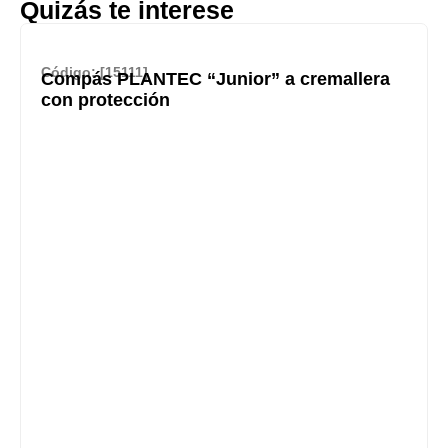
Quizás te interese
Código: [15111]
Compás PLANTEC “Junior” a cremallera
con protección