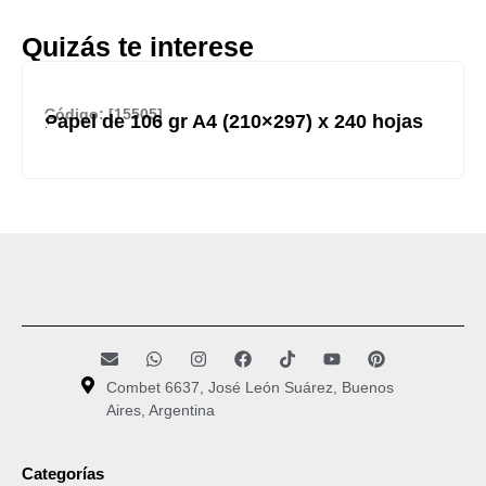
Quizás te interese
Código: [15505]
Papel de 106 gr A4 (210×297) x 240 hojas
Combet 6637, José León Suárez, Buenos
Aires, Argentina
Categorías