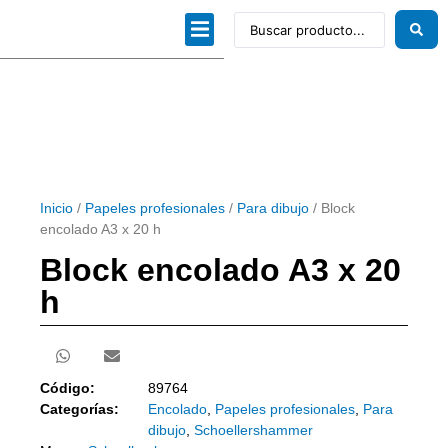
Dibujo técnico
Papeles profesionales
Linea Artística
Kits / Editorial
Inicio
/
Papeles profesionales
/
Para dibujo
/ Block
encolado A3 x 20 h
Block encolado A3 x 20
h
Código:
89764
Categorías:
Encolado
,
Papeles profesionales
,
Para
dibujo
,
Schoellershammer