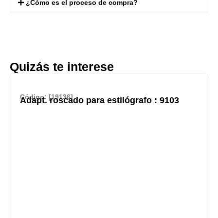
¿Cómo es el proceso de compra?
Quizás te interese
Código: [19136]
Adapt. roscado para estilógrafo : 9103