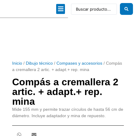
Dibujo técnico
Papeles profesionales
Linea Artística
Kits / Editorial
Inicio
/
Dibujo técnico
/
Compases y accesorios
/ Compás
a cremallera 2 artic. + adapt.+ rep. mina
Compás a cremallera 2
artic. + adapt.+ rep.
mina
Mide 155 mm y permite trazar círculos de hasta 56 cm de
diámetro. Incluye adaptador y mina de repuesto.