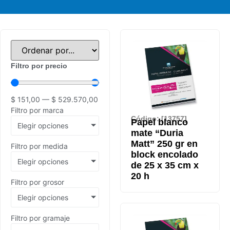
Filtro por precio
$
151,00
—
$
529.570,00
Filtro por marca
Código: [13757]
Papel blanco
Elegir opciones
mate “Duria
Matt” 250 gr en
Filtro por medida
block encolado
Elegir opciones
de 25 x 35 cm x
20 h
Filtro por grosor
Elegir opciones
Filtro por gramaje