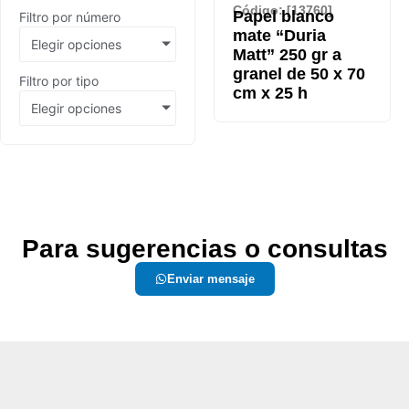
Código: [13760]
Papel blanco
Filtro por número
mate “Duria
Elegir opciones
Matt” 250 gr a
granel de 50 x 70
Filtro por tipo
cm x 25 h
Elegir opciones
Para sugerencias o consultas
Enviar mensaje