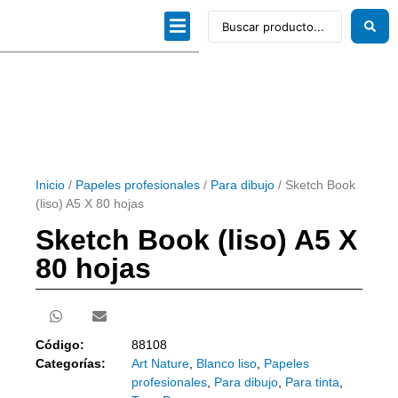
Dibujo técnico
Papeles profesionales
Linea Artística
Kits / Editorial
Inicio
/
Papeles profesionales
/
Para dibujo
/ Sketch Book
(liso) A5 X 80 hojas
Sketch Book (liso) A5 X
80 hojas
Código:
88108
Categorías:
Art Nature
,
Blanco liso
,
Papeles
profesionales
,
Para dibujo
,
Para tinta
,