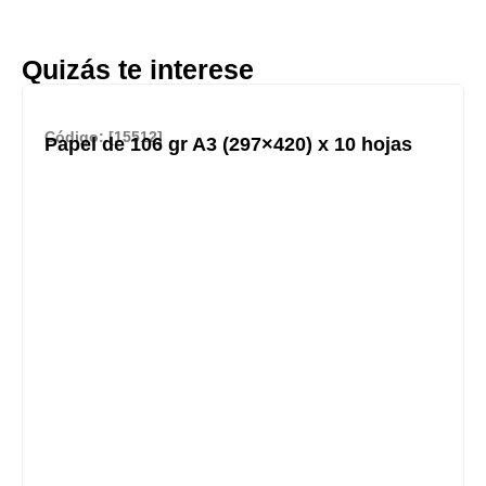
Quizás te interese
Código: [15512]
Papel de 106 gr A3 (297×420) x 10 hojas