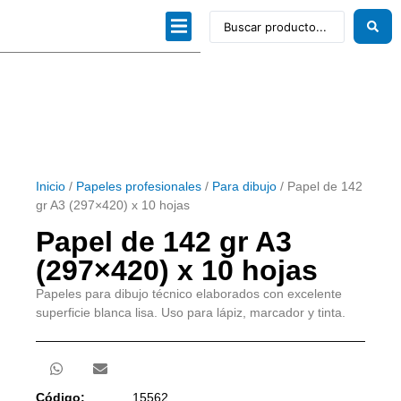
Dibujo técnico
Papeles profesionales
Linea Artística
Kits / Editorial
Inicio
/
Papeles profesionales
/
Para dibujo
/ Papel de 142
gr A3 (297×420) x 10 hojas
Papel de 142 gr A3
(297×420) x 10 hojas
Papeles para dibujo técnico elaborados con excelente
superficie blanca lisa. Uso para lápiz, marcador y tinta.
Código:
15562