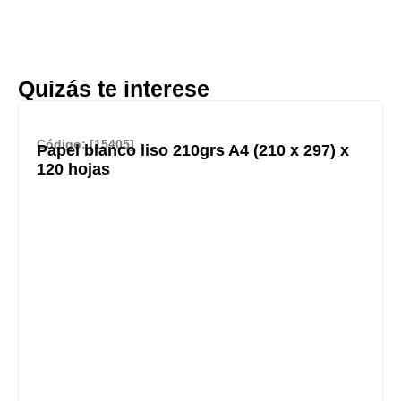
Quizás te interese
Código: [15405]
Papel blanco liso 210grs A4 (210 x 297) x
120 hojas