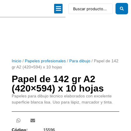
Dibujo técnico
Papeles profesionales
Linea Artística
Kits / Editorial
Inicio
/
Papeles profesionales
/
Para dibujo
/ Papel de 142
gr A2 (420×594) x 10 hojas
Papel de 142 gr A2
(420×594) x 10 hojas
Papeles para dibujo técnico elaborados con excelente
superficie blanca lisa. Uso para lápiz, marcador y tinta.
Código:
15596