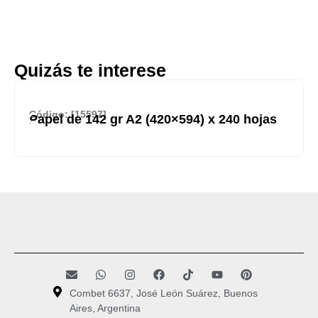
Quizás te interese
Código: [15597]
Papel de 142 gr A2 (420×594) x 240 hojas
Combet 6637, José León Suárez, Buenos
Aires, Argentina