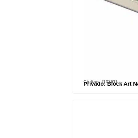
Código: [13791]
Privado: Block Art N