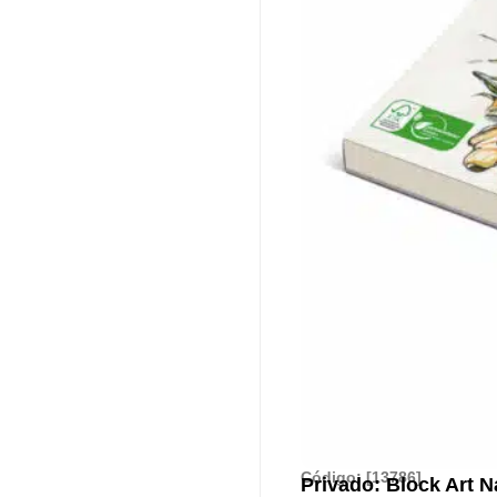
Código: [13786]
Privado: Block Art N