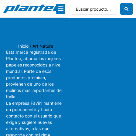
Dibujo técnico
Papeles profesionales
Linea Artística
Inicio
/ Art Nature
Esta marca registrada de
Plantec, abarca los mejores
papeles reconocidos a nivel
mundial. Parte de esos
productos premium,
provienen de uno de los
molinos más importantes de
Italia.
La empresa Favini mantiene
un permanente y fluido
contacto con el usuario que
exige y sugiere nuevas
alternativas, a las que
responde con máxima