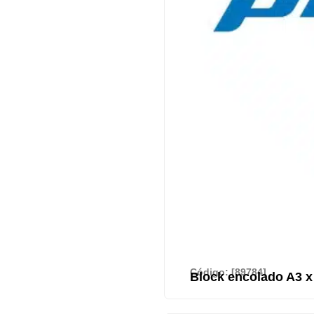
Código: [89784]
Block encolado A3 x