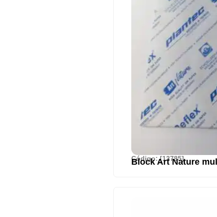
Código: [13785]
Block Art Nature mul