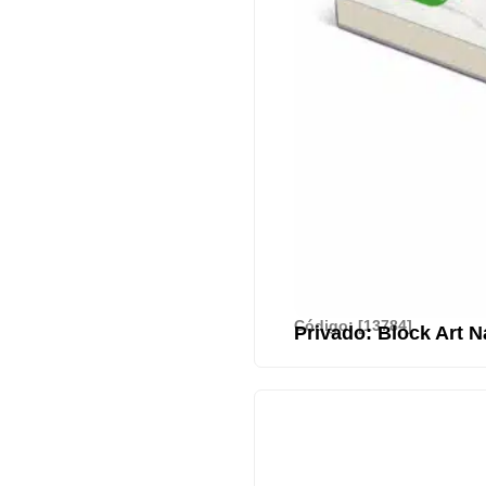
Código: [13784]
Privado: Block Art N