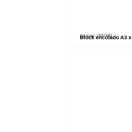
Código: [89789]
Block encolado A3 x