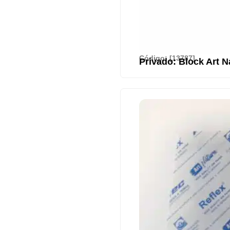
Código: [13787]
Privado: Block Art N