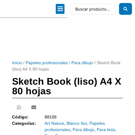
Dibujo técnico
Papeles profesionales
Linea Artística
Kits / Editorial
Inicio
/
Papeles profesionales
/
Para dibujo
/ Sketch Book
(liso) A4 X 80 hojas
Sketch Book (liso) A4 X
80 hojas
Código:
88106
Categorías:
Art Nature
,
Blanco liso
,
Papeles
profesionales
,
Para dibujo
,
Para tinta
,