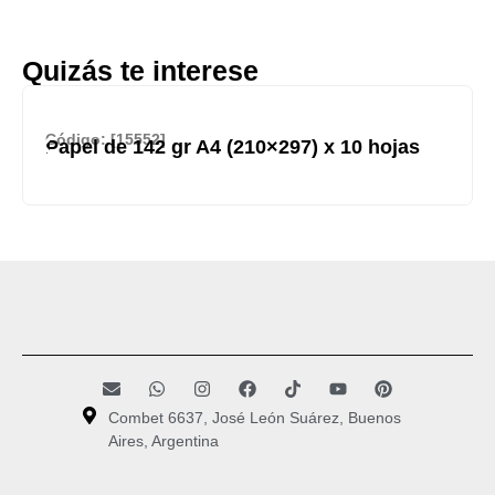
Quizás te interese
Código: [15552]
Papel de 142 gr A4 (210×297) x 10 hojas
Combet 6637, José León Suárez, Buenos
Aires, Argentina