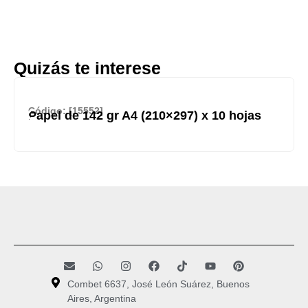
Quizás te interese
Código: [15552]
Papel de 142 gr A4 (210×297) x 10 hojas
Combet 6637, José León Suárez, Buenos
Aires, Argentina