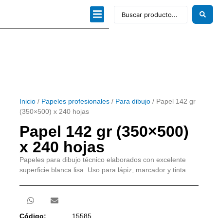
Dibujo técnico
Papeles profesionales
Linea Artística
Kits / Editorial
Inicio
/
Papeles profesionales
/
Para dibujo
/ Papel 142 gr
(350×500) x 240 hojas
Papel 142 gr (350×500)
x 240 hojas
Papeles para dibujo técnico elaborados con excelente
superficie blanca lisa. Uso para lápiz, marcador y tinta.
Código:
15585