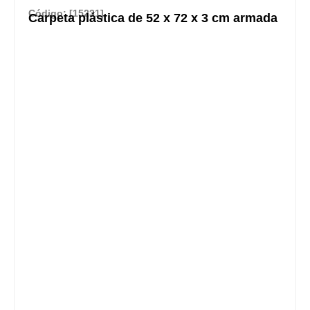
Código: [15231]
Carpeta plástica de 52 x 72 x 3 cm armada