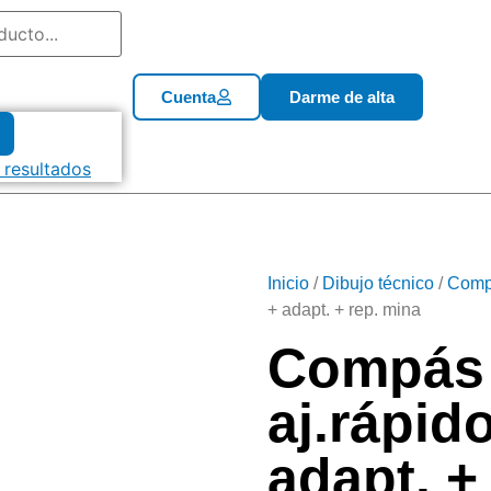
Cuenta
Darme de alta
 resultados
Inicio
/
Dibujo técnico
/
Comp
+ adapt. + rep. mina
Compás 
aj.rápido
adapt. +