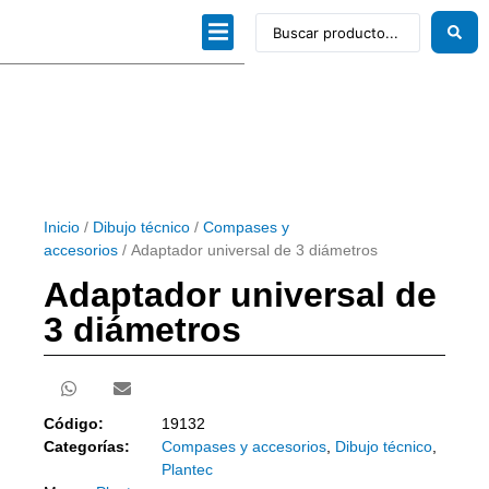
Dibujo técnico
Papeles profesionales
Linea Artística
Kits / Editorial
Inicio
/
Dibujo técnico
/
Compases y
accesorios
/ Adaptador universal de 3 diámetros
Adaptador universal de
3 diámetros
Código:
19132
Categorías:
Compases y accesorios
,
Dibujo técnico
,
Plantec