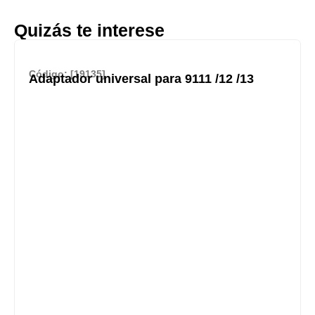
Quizás te interese
Código: [19135]
Adaptador universal para 9111 /12 /13