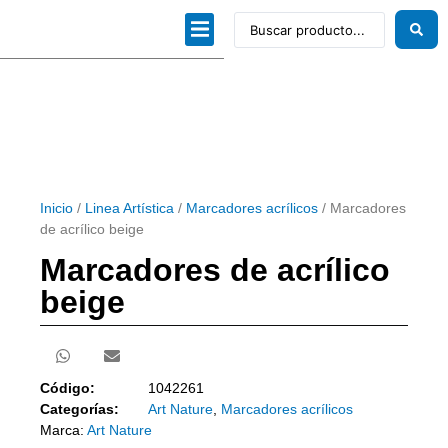
Dibujo técnico
Papeles profesionales
Linea Artística
Kits / Editorial
Inicio
/
Linea Artística
/
Marcadores acrílicos
/ Marcadores
de acrílico beige
Marcadores de acrílico
beige
Código:
1042261
Categorías:
Art Nature
,
Marcadores acrílicos
Marca:
Art Nature