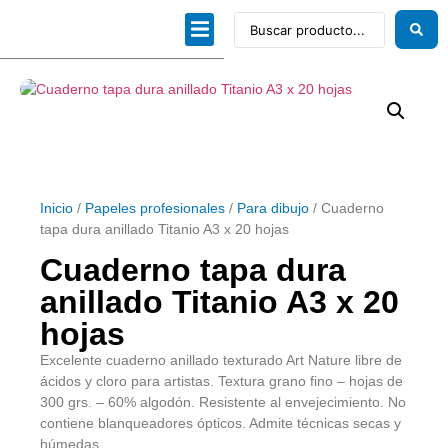
Dibujo técnico
Papeles profesionales
Linea Artística
Kits / Editorial
Inicio
/
Papeles profesionales
/
Para dibujo
/ Cuaderno
tapa dura anillado Titanio A3 x 20 hojas
Cuaderno tapa dura
anillado Titanio A3 x 20
hojas
Excelente cuaderno anillado texturado Art Nature libre de
ácidos y cloro para artistas. Textura grano fino – hojas de
300 grs. – 60% algodón. Resistente al envejecimiento. No
contiene blanqueadores ópticos. Admite técnicas secas y
húmedas.