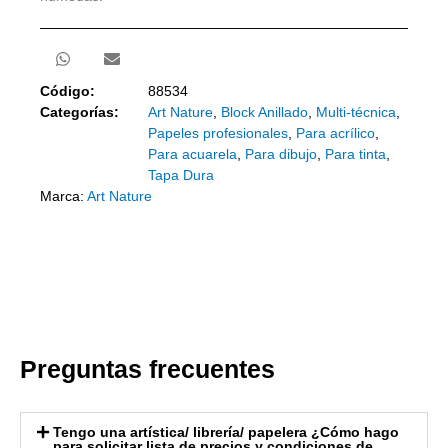
Código:
88534
Categorías:
Art Nature
,
Block Anillado
,
Multi-técnica
,
Papeles profesionales
,
Para acrílico
,
Para acuarela
,
Para dibujo
,
Para tinta
,
Tapa Dura
Marca:
Art Nature
Preguntas frecuentes
Tengo una artística/ librería/ papelera ¿Cómo hago
para solicitar lista de precios y condiciones de