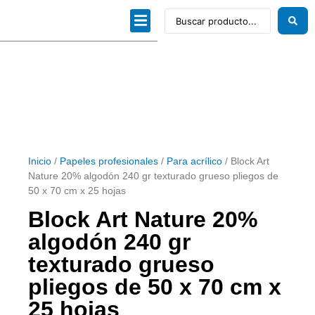
Dibujo técnico
Papeles profesionales
Linea Artística
Kits / Editorial
Inicio
/
Papeles profesionales
/
Para acrílico
/ Block Art
Nature 20% algodón 240 gr texturado grueso pliegos de
50 x 70 cm x 25 hojas
Block Art Nature 20%
algodón 240 gr
texturado grueso
pliegos de 50 x 70 cm x
25 hojas