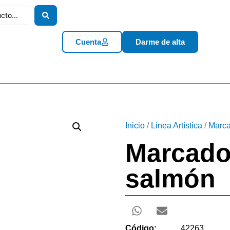
Cuenta
Darme de alta
Inicio
/
Linea Artística
/
Marca
Marcador
salmón
Código:
42263