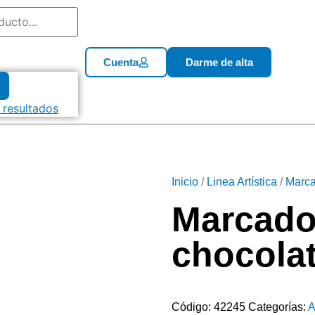
Cuenta
Darme de alta
 resultados
Inicio
/
Linea Artística
/
Marca
Marcador
chocola
Código:
42245
Categorías:
A