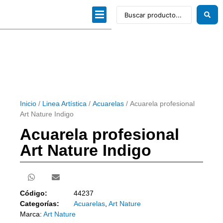
Dibujo técnico
Papeles profesionales
Linea Artística
Kits / Editorial
Inicio
/
Linea Artística
/
Acuarelas
/ Acuarela profesional
Art Nature Indigo
Acuarela profesional
Art Nature Indigo
Código:
44237
Categorías:
Acuarelas
,
Art Nature
Marca:
Art Nature