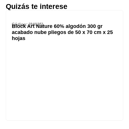
Quizás te interese
Código: [84025]
Block Art Nature 60% algodón 300 gr
acabado nube pliegos de 50 x 70 cm x 25
hojas