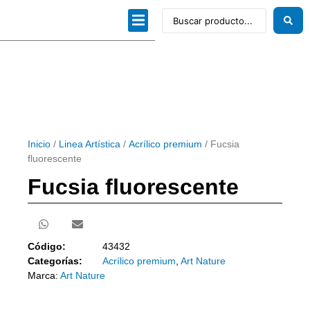
Dibujo técnico
Papeles profesionales
Linea Artística
Kits / Editorial
Inicio
/
Linea Artística
/
Acrílico premium
/ Fucsia
fluorescente
Fucsia fluorescente
Código:
43432
Categorías:
Acrílico premium
,
Art Nature
Marca:
Art Nature