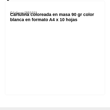
Código: [85101]
Cartulina coloreada en masa 90 gr color
blanca en formato A4 x 10 hojas