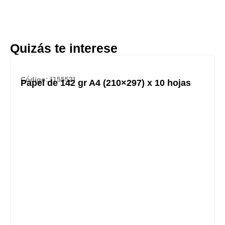
Quizás te interese
Código: [15552]
Papel de 142 gr A4 (210×297) x 10 hojas