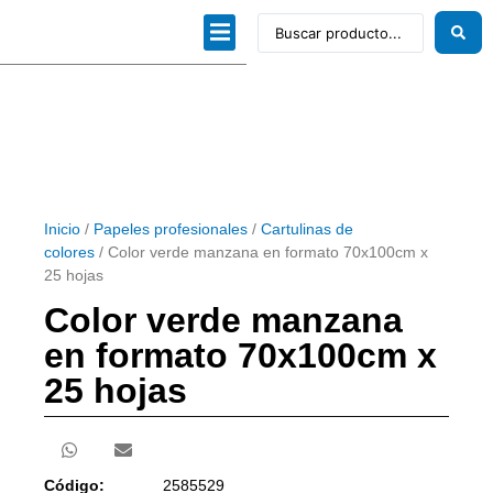
Dibujo técnico
Papeles profesionales
Linea Artística
Kits / Editorial
Inicio
/
Papeles profesionales
/
Cartulinas de
colores
/ Color verde manzana en formato 70x100cm x
25 hojas
Color verde manzana
en formato 70x100cm x
25 hojas
Código:
2585529