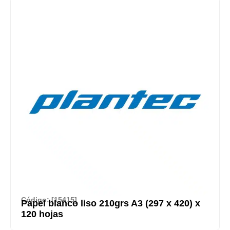
Código: [15415]
Papel blanco liso 210grs A3 (297 x 420) x
120 hojas