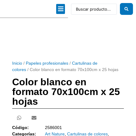
Dibujo técnico
Papeles profesionales
Linea Artística
Kits / Editorial
Inicio
/
Papeles profesionales
/
Cartulinas de
colores
/ Color blanco en formato 70x100cm x 25 hojas
Color blanco en
formato 70x100cm x 25
hojas
Código:
2586001
Categorías:
Art Nature
,
Cartulinas de colores
,