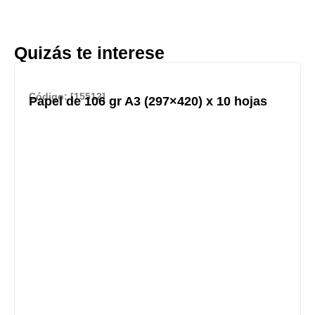
Quizás te interese
Código: [15512]
Papel de 106 gr A3 (297×420) x 10 hojas