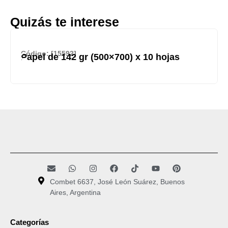
Quizás te interese
Código: [15592]
Papel de 142 gr (500×700) x 10 hojas
Combet 6637, José León Suárez, Buenos
Aires, Argentina
Categorías