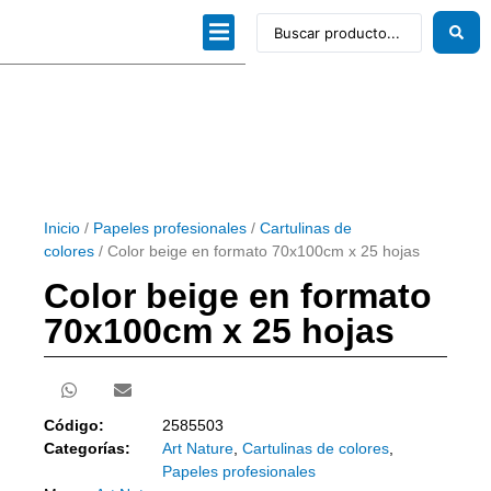
Dibujo técnico
Papeles profesionales
Linea Artística
Kits / Editorial
Inicio
/
Papeles profesionales
/
Cartulinas de
colores
/ Color beige en formato 70x100cm x 25 hojas
Color beige en formato
70x100cm x 25 hojas
Código:
2585503
Categorías:
Art Nature
,
Cartulinas de colores
,
Papeles profesionales