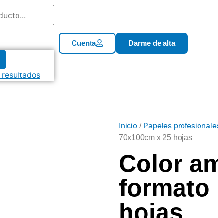
Cuenta
Darme de alta
 resultados
Inicio
/
Papeles profesionale
70x100cm x 25 hojas
Color am
formato
hojas