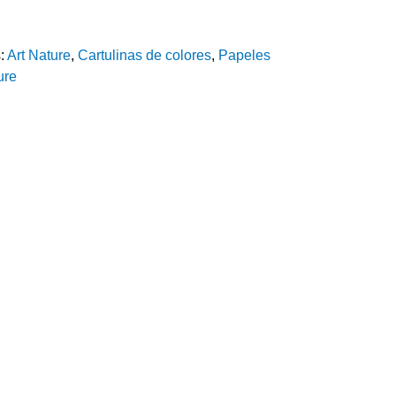
s:
Art Nature
,
Cartulinas de colores
,
Papeles
ure