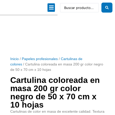
Dibujo técnico
Papeles profesionales
Linea Artística
Kits / Editorial
Inicio
/
Papeles profesionales
/
Cartulinas de
colores
/ Cartulina coloreada en masa 200 gr color negro
de 50 x 70 cm x 10 hojas
Cartulina coloreada en
masa 200 gr color
negro de 50 x 70 cm x
10 hojas
Cartulinas de color en masa de excelente calidad. Textura