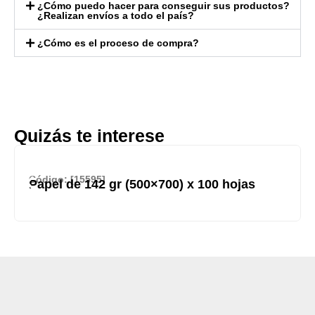
¿Cómo puedo hacer para conseguir sus productos?
¿Realizan envíos a todo el país?
¿Cómo es el proceso de compra?
Quizás te interese
Código: [15595]
Papel de 142 gr (500×700) x 100 hojas