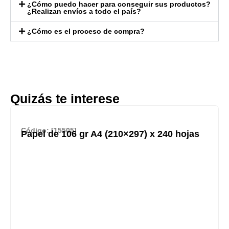
¿Cómo puedo hacer para conseguir sus productos?
¿Realizan envíos a todo el país?
¿Cómo es el proceso de compra?
Quizás te interese
Código: [15505]
Papel de 106 gr A4 (210×297) x 240 hojas