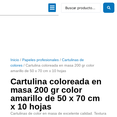
Dibujo técnico
Papeles profesionales
Linea Artística
Kits / Editorial
Inicio
/
Papeles profesionales
/
Cartulinas de
colores
/ Cartulina coloreada en masa 200 gr color
amarillo de 50 x 70 cm x 10 hojas
Cartulina coloreada en
masa 200 gr color
amarillo de 50 x 70 cm
x 10 hojas
Cartulinas de color en masa de excelente calidad. Textura