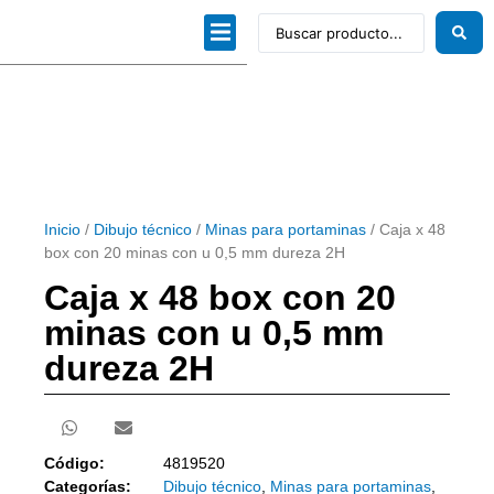
Dibujo técnico
Papeles profesionales
Linea Artística
Kits / Editorial
Inicio
/
Dibujo técnico
/
Minas para portaminas
/ Caja x 48
box con 20 minas con u 0,5 mm dureza 2H
Caja x 48 box con 20
minas con u 0,5 mm
dureza 2H
Código:
4819520
Categorías:
Dibujo técnico
,
Minas para portaminas
,