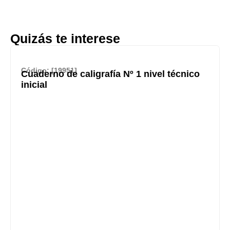
Quizás te interese
Código: [19951]
Cuaderno de caligrafía Nº 1 nivel técnico
inicial