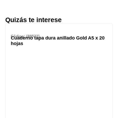
Quizás te interese
Código: [88522]
Cuaderno tapa dura anillado Gold A5 x 20
hojas