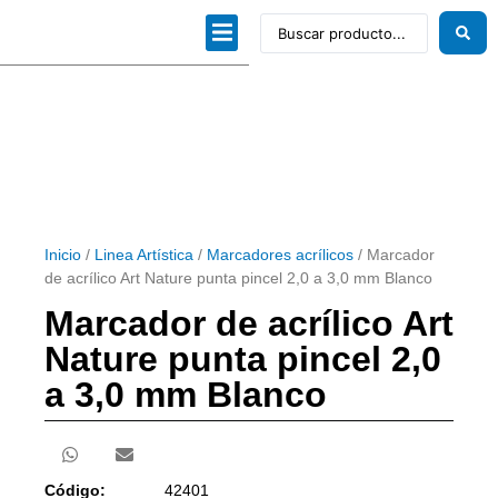
Dibujo técnico
Papeles profesionales
Linea Artística
Kits / Editorial
Inicio
/
Linea Artística
/
Marcadores acrílicos
/ Marcador
de acrílico Art Nature punta pincel 2,0 a 3,0 mm Blanco
Marcador de acrílico Art
Nature punta pincel 2,0
a 3,0 mm Blanco
Código:
42401