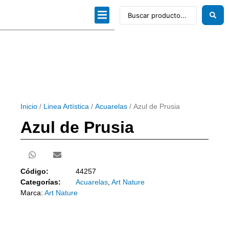
Dibujo técnico
Papeles profesionales
Linea Artística
Kits / Editorial
Inicio
/
Linea Artística
/
Acuarelas
/ Azul de Prusia
Azul de Prusia
Código:
44257
Categorías:
Acuarelas
,
Art Nature
Marca:
Art Nature