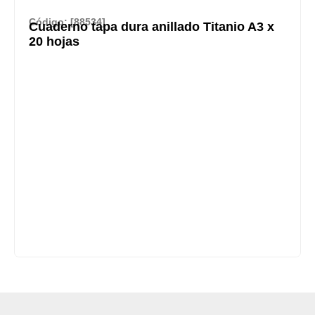
Código: [88534]
Cuaderno tapa dura anillado Titanio A3 x
20 hojas