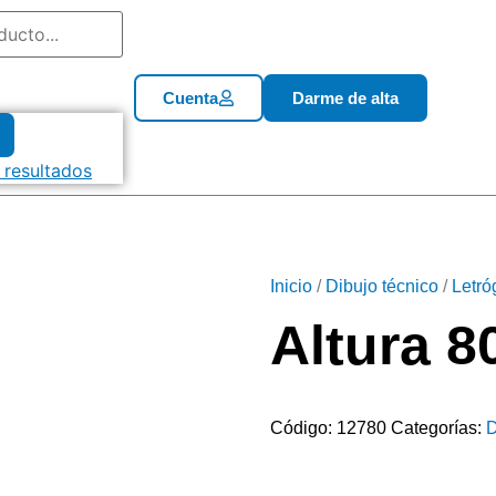
Cuenta
Darme de alta
 resultados
Inicio
/
Dibujo técnico
/
Letró
Altura 
Código:
12780
Categorías:
D