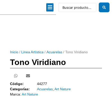
Dibujo técnico
Papeles profesionales
Linea Artística
Kits / Editorial
Inicio
/
Linea Artística
/
Acuarelas
/ Tono Viridiano
Tono Viridiano
Código:
44277
Categorías:
Acuarelas
,
Art Nature
Marca:
Art Nature