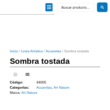
Dibujo técnico
Papeles profesionales
Linea Artística
Kits / Editorial
Inicio
/
Linea Artística
/
Acuarelas
/ Sombra tostada
Sombra tostada
Código:
44005
Categorías:
Acuarelas
,
Art Nature
Marca:
Art Nature