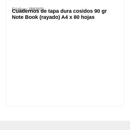
Código: [88303]
Cuadernos de tapa dura cosidos 90 gr
Note Book (rayado) A4 x 80 hojas