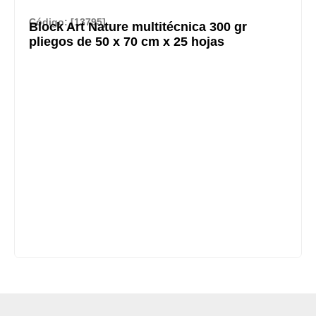
Código: [13795]
Block Art Nature multitécnica 300 gr
pliegos de 50 x 70 cm x 25 hojas