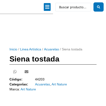
Dibujo técnico
Papeles profesionales
Linea Artística
Kits / Editorial
Inicio
/
Linea Artística
/
Acuarelas
/ Siena tostada
Siena tostada
Código:
44203
Categorías:
Acuarelas
,
Art Nature
Marca:
Art Nature