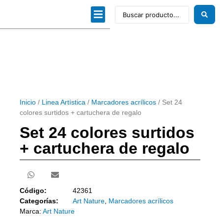
Dibujo técnico
Papeles profesionales
Linea Artística
Kits / Editorial
Inicio
/
Linea Artística
/
Marcadores acrílicos
/ Set 24
colores surtidos + cartuchera de regalo
Set 24 colores surtidos
+ cartuchera de regalo
Código:
42361
Categorías:
Art Nature
,
Marcadores acrílicos
Marca:
Art Nature