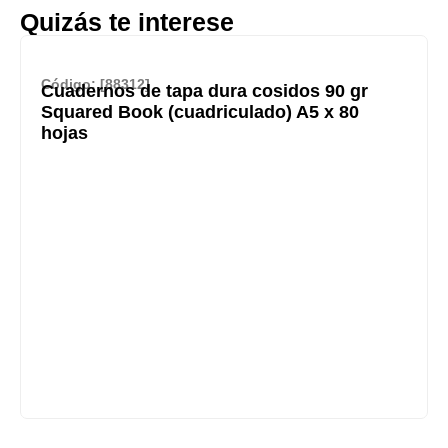
Quizás te interese
Código: [88312]
Cuadernos de tapa dura cosidos 90 gr
Squared Book (cuadriculado) A5 x 80
hojas