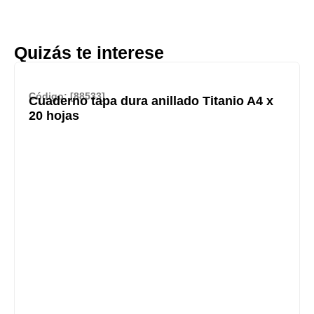
Quizás te interese
Código: [88533]
Cuaderno tapa dura anillado Titanio A4 x
20 hojas