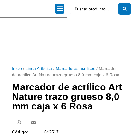
Dibujo técnico
Papeles profesionales
Linea Artística
Kits / Editorial
Inicio
/
Linea Artística
/
Marcadores acrílicos
/ Marcador
de acrílico Art Nature trazo grueso 8,0 mm caja x 6 Rosa
Marcador de acrílico Art
Nature trazo grueso 8,0
mm caja x 6 Rosa
Código:
642517