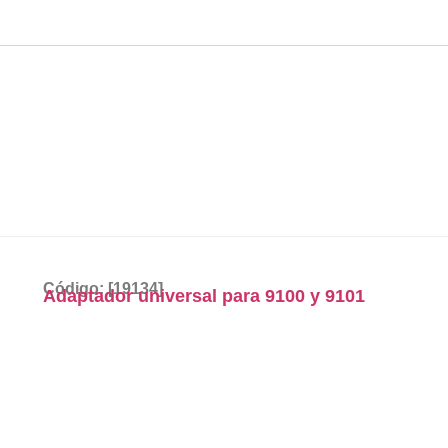
Código: [19134]
Adaptador universal para 9100 y 9101