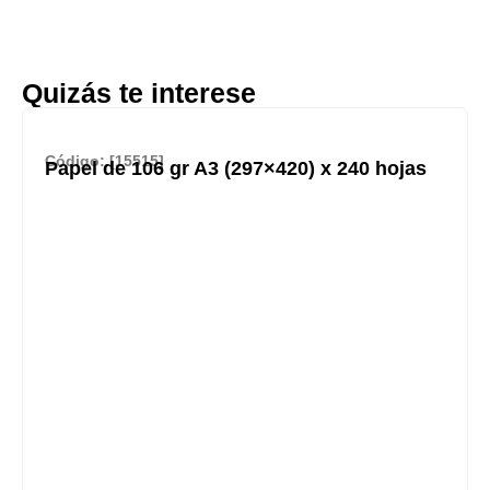
Quizás te interese
Código: [15515]
Papel de 106 gr A3 (297×420) x 240 hojas