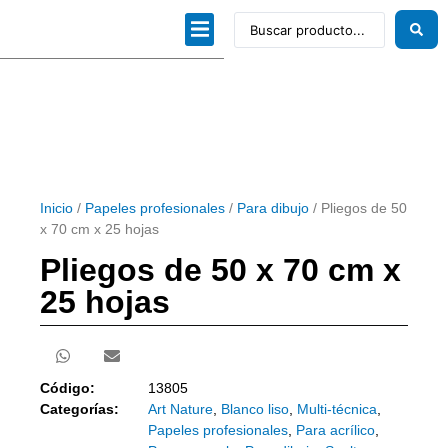
Dibujo técnico
Papeles profesionales
Linea Artística
Kits / Editorial
Inicio
/
Papeles profesionales
/
Para dibujo
/ Pliegos de 50
x 70 cm x 25 hojas
Pliegos de 50 x 70 cm x
25 hojas
Código:
13805
Categorías:
Art Nature
,
Blanco liso
,
Multi-técnica
,
Papeles profesionales
,
Para acrílico
,