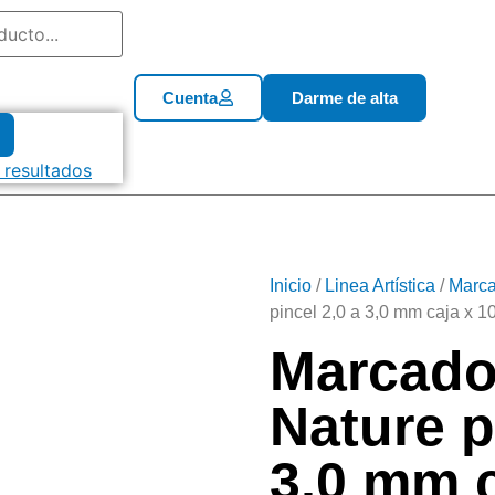
Cuenta
Darme de alta
 resultados
Inicio
/
Linea Artística
/
Marca
pincel 2,0 a 3,0 mm caja x 1
Marcador
Nature p
3,0 mm c