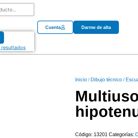
Cuenta
Darme de alta
 resultados
Inicio
/
Dibujo técnico
/
Escu
Multiuso
hipoten
Código:
13201
Categorías:
D