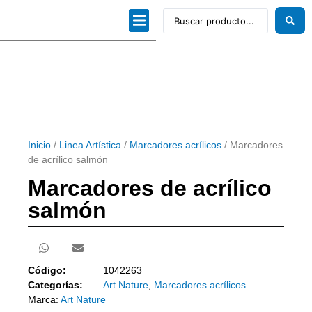
Dibujo técnico
Papeles profesionales
Linea Artística
Kits / Editorial
Inicio
/
Linea Artística
/
Marcadores acrílicos
/ Marcadores
de acrílico salmón
Marcadores de acrílico
salmón
Código:
1042263
Categorías:
Art Nature
,
Marcadores acrílicos
Marca:
Art Nature