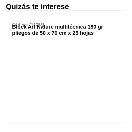
Quizás te interese
Código: [13785]
Block Art Nature multitécnica 180 gr
pliegos de 50 x 70 cm x 25 hojas