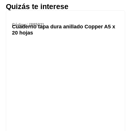
Quizás te interese
Código: [88502]
Cuaderno tapa dura anillado Copper A5 x
20 hojas