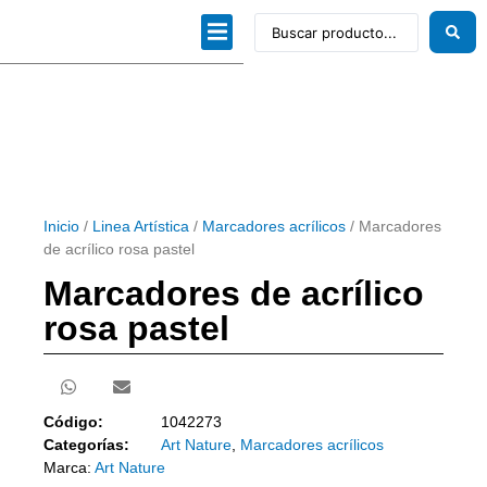
Dibujo técnico
Papeles profesionales
Linea Artística
Kits / Editorial
Inicio
/
Linea Artística
/
Marcadores acrílicos
/ Marcadores
de acrílico rosa pastel
Marcadores de acrílico
rosa pastel
Código:
1042273
Categorías:
Art Nature
,
Marcadores acrílicos
Marca:
Art Nature