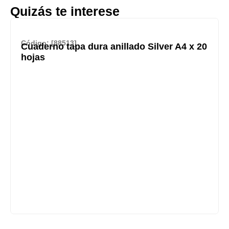
Quizás te interese
Código: [88513]
Cuaderno tapa dura anillado Silver A4 x 20
hojas