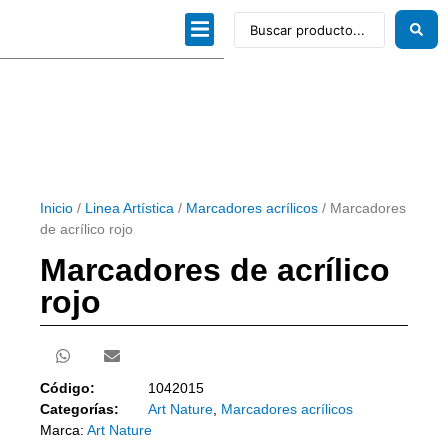
Dibujo técnico
Papeles profesionales
Linea Artística
Kits / Editorial
Inicio
/
Linea Artística
/
Marcadores acrílicos
/ Marcadores
de acrílico rojo
Marcadores de acrílico
rojo
Código:
1042015
Categorías:
Art Nature
,
Marcadores acrílicos
Marca:
Art Nature