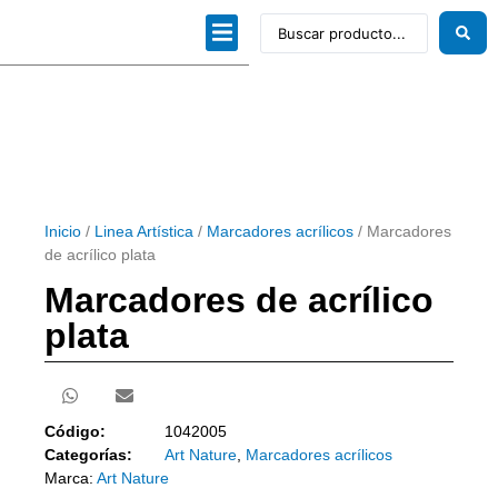
Dibujo técnico
Papeles profesionales
Linea Artística
Kits / Editorial
Inicio
/
Linea Artística
/
Marcadores acrílicos
/ Marcadores
de acrílico plata
Marcadores de acrílico
plata
Código:
1042005
Categorías:
Art Nature
,
Marcadores acrílicos
Marca:
Art Nature