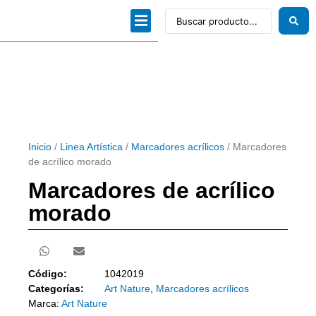
Dibujo técnico
Papeles profesionales
Linea Artística
Kits / Editorial
Inicio
/
Linea Artística
/
Marcadores acrílicos
/ Marcadores
de acrílico morado
Marcadores de acrílico
morado
Código:
1042019
Categorías:
Art Nature
,
Marcadores acrílicos
Marca:
Art Nature