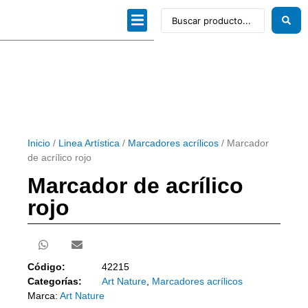
Dibujo técnico
Papeles profesionales
Linea Artística
Kits / Editorial
Inicio
/
Linea Artística
/
Marcadores acrílicos
/ Marcador
de acrílico rojo
Marcador de acrílico
rojo
Código:
42215
Categorías:
Art Nature
,
Marcadores acrílicos
Marca:
Art Nature