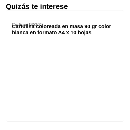
Quizás te interese
Código: [85101]
Cartulina coloreada en masa 90 gr color
blanca en formato A4 x 10 hojas