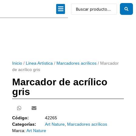
Dibujo técnico
Papeles profesionales
Linea Artística
Kits / Editorial
Inicio
/
Linea Artística
/
Marcadores acrílicos
/ Marcador
de acrílico gris
Marcador de acrílico
gris
Código:
42265
Categorías:
Art Nature
,
Marcadores acrílicos
Marca:
Art Nature