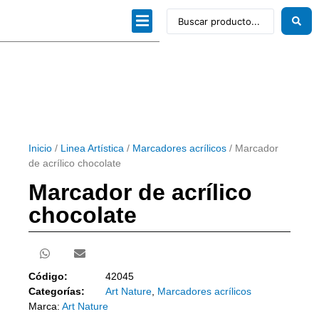
Dibujo técnico
Papeles profesionales
Linea Artística
Kits / Editorial
Inicio
/
Linea Artística
/
Marcadores acrílicos
/ Marcador
de acrílico chocolate
Marcador de acrílico
chocolate
Código:
42045
Categorías:
Art Nature
,
Marcadores acrílicos
Marca:
Art Nature